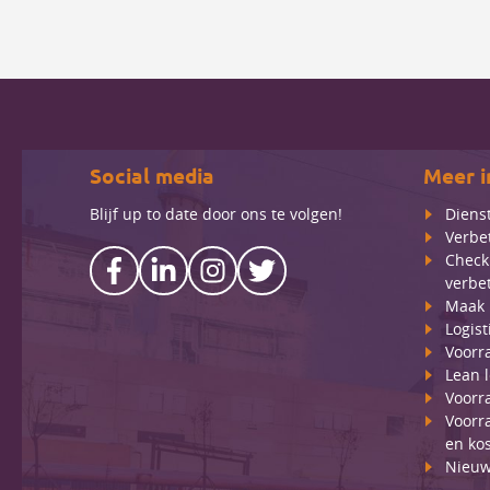
Social media
Meer i
Blijf up to date door ons te volgen!
Diens
Verbe
Check
verbe
Maak 
Logis
Voorr
Lean l
Voorr
Voorra
en ko
Nieu