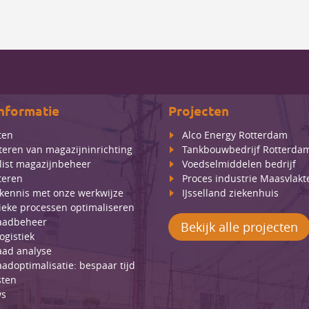
nformatie
Projecten
ten
Alco Energy Rotterdam
teren van magazijninrichting
Tankbouwbedrijf Rotterda
list magazijnbeheer
Voedselmiddelen bedrijf
teren
Proces industrie Maasvlakt
kennis met onze werkwijze
IJsselland ziekenhuis
tieke processen optimaliseren
aadbeheer
Bekijk alle projecten
ogistiek
aad analyse
adoptimalisatie: bespaar tijd
sten
ws